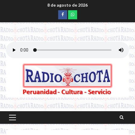
Saltar
8 de agosto de 2026
al
Facebook
whatsapp
contenido
Menú
principal