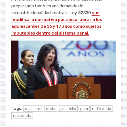
preparando también una demanda de
inconstitucionalidad contra la
Ley 32330
que
modifica la normativa para incorporar a los
adolescentes de 16 y 17 años como sujetos
imputables dentro del sistema penal.
Tags:
cajamarca
chota
janet tello
perú
radio chota
radiochota