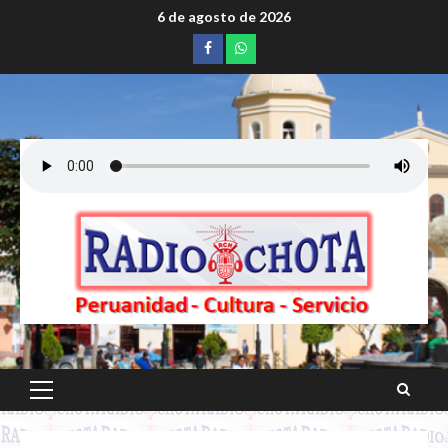
Saltar
6 de agosto de 2026
al
Facebook
whatsapp
contenido
Menú
principal