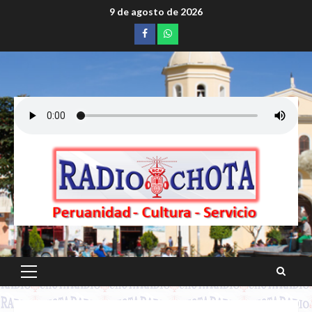
Saltar
9 de agosto de 2026
al
Facebook
whatsapp
contenido
Menú
principal