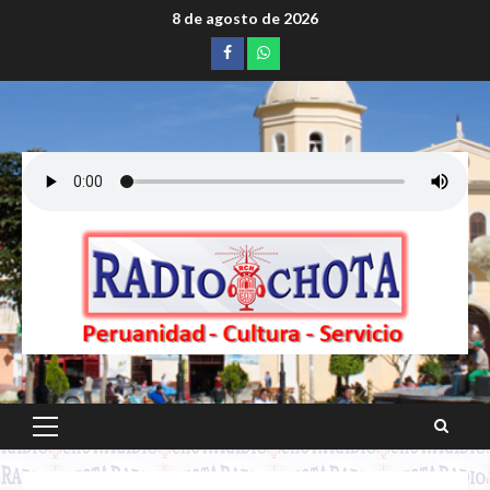
Saltar
8 de agosto de 2026
al
Facebook
whatsapp
contenido
Menú
principal