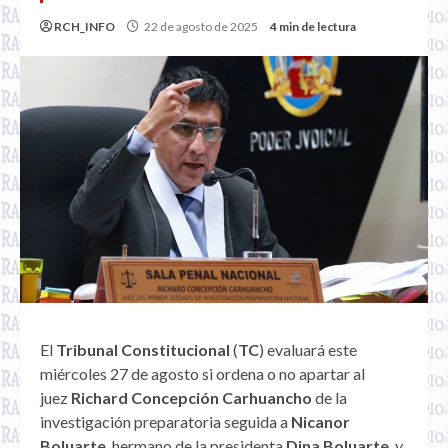
RCH_INFO
22 de agosto de 2025
4 min de lectura
El
Tribunal Constitucional
(
TC
) evaluará este
miércoles 27 de agosto si ordena o no apartar al
juez
Richard Concepción Carhuancho
de la
investigación preparatoria seguida a
Nicanor
Boluarte
, hermano de la presidenta
Dina Boluarte
, y