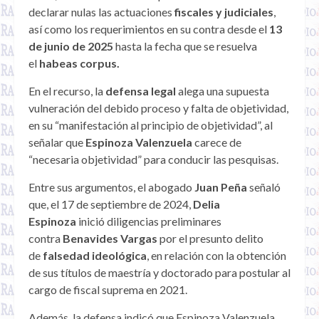
declarar nulas las actuaciones
fiscales y judiciales
,
así como los requerimientos en su contra desde el
13
de junio de 2025
hasta la fecha que se resuelva
el
habeas corpus.
En el recurso, la
defensa legal
alega una supuesta
vulneración del debido proceso y falta de objetividad,
en su “manifestación al principio de objetividad”, al
señalar que
Espinoza Valenzuela
carece de
“necesaria objetividad” para conducir las pesquisas.
Entre sus argumentos, el abogado
Juan Peña
señaló
que, el 17 de septiembre de 2024,
Delia
Espinoza
inició diligencias preliminares
contra
Benavides Vargas
por el presunto delito
de
falsedad ideológica
, en relación con la obtención
de sus títulos de maestría y doctorado para postular al
cargo de fiscal suprema en 2021.
Además, la defensa indicó que Espinoza Valenzuela