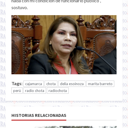
nada con mi condición de funcionario público”,
sostuvo.
Tags:
cajamarca
chota
delia esoinoza
marita barreto
perú
radio chota
radiochota
HISTORIAS RELACIONADAS