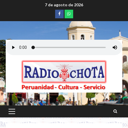
Saltar
7 de agosto de 2026
al
Facebook
whatsapp
contenido
Menú
principal