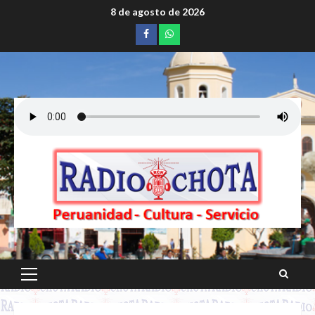
Saltar
8 de agosto de 2026
al
Facebook
whatsapp
contenido
Menú
principal