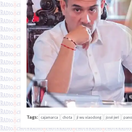
Tags:
cajamarca
chota
ji wu xiaodong
josé jerí
pano