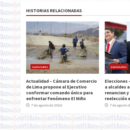
HISTORIAS RELACIONADAS
nacionales
nacionales
Actualidad – Cámara de Comercio
Elecciones 
de Lima propone al Ejecutivo
a alcaldes a
conformar comando único para
renuncian y 
enfrentar Fenómeno El Niño
reelección 
7 de agosto de 2026
7 de agosto 