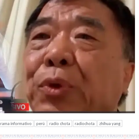
rama informativo
perú
radio chota
radiochota
zhihua yang