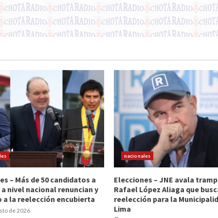
les
nacionales
es – Más de 50 candidatos a
Elecciones – JNE avala tramp
 a nivel nacional renuncian y
Rafael López Aliaga que busc
 a la reelección encubierta
reelección para la Municipali
Lima
sto de 2026