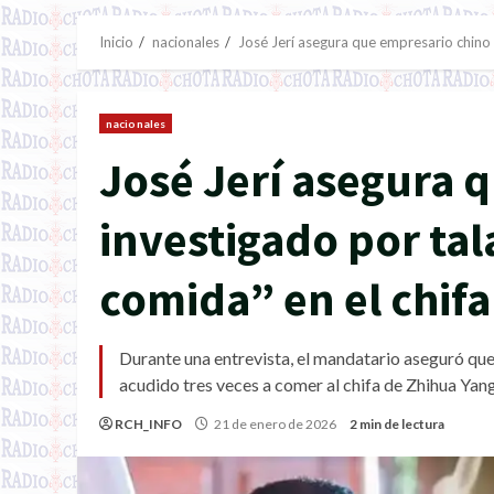
Inicio
nacionales
José Jerí asegura que empresario chino i
nacionales
José Jerí asegura 
investigado por tala
comida” en el chif
Durante una entrevista, el mandatario aseguró que
acudido tres veces a comer al chifa de Zhihua Yang
RCH_INFO
21 de enero de 2026
2 min de lectura