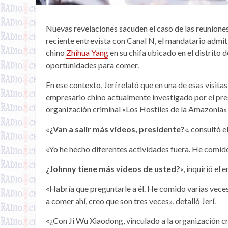
Nuevas revelaciones sacuden el caso de las reuniones
reciente entrevista con Canal N, el mandatario admi
chino
Zhihua Yang
en su chifa ubicado en el distrito 
oportunidades para comer.
En ese contexto, Jerí relató que en una de esas visit
empresario chino actualmente investigado por el presu
organización criminal «Los Hostiles de la Amazonía» 
«
¿Van a salir más videos, presidente?
«, consultó e
«Yo he hecho diferentes actividades fuera. He comido,
¿Johnny tiene más videos de usted?
«, inquirió el 
«Habría que preguntarle a él. He comido varias veces e
a comer ahí, creo que son tres veces», detalló Jerí.
«¿Con Ji Wu Xiaodong, vinculado a la organización cr