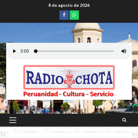
Saltar
8 de agosto de 2026
al
Facebook
whatsapp
contenido
Menú
principal