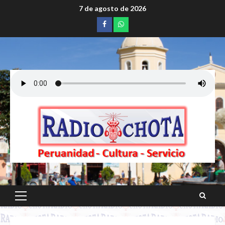
Saltar
7 de agosto de 2026
al
Facebook
whatsapp
contenido
Menú
principal