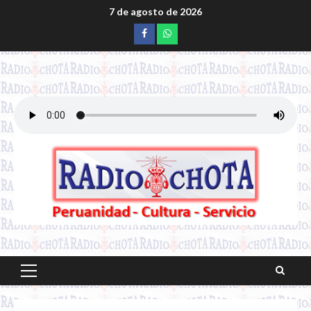
Saltar
7 de agosto de 2026
al
Facebook
whatsapp
contenido
Menú
principal