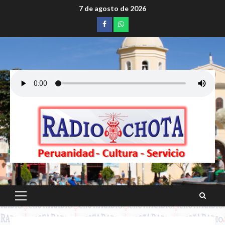
Saltar
7 de agosto de 2026
al
Facebook
whatsapp
contenido
Menú
principal