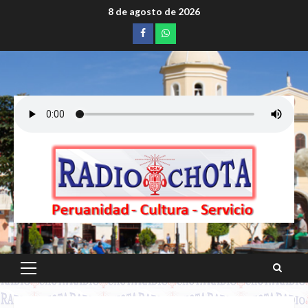
Saltar
8 de agosto de 2026
al
Facebook
whatsapp
contenido
Menú
principal