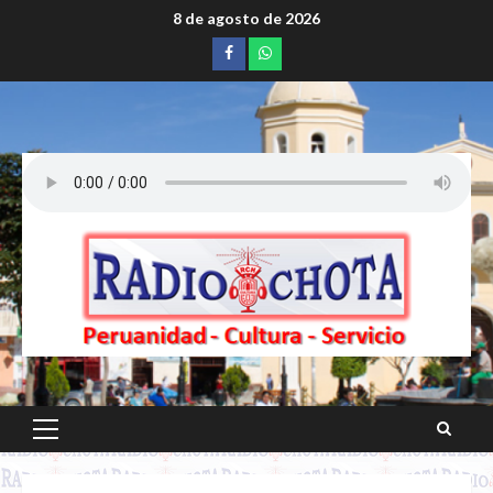
Saltar
8 de agosto de 2026
al
Facebook
whatsapp
contenido
Menú
principal