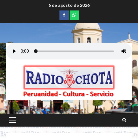
Saltar
6 de agosto de 2026
al
Facebook
whatsapp
contenido
Menú
principal