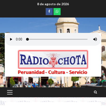
Saltar
8 de agosto de 2026
al
Facebook
whatsapp
contenido
Menú
principal