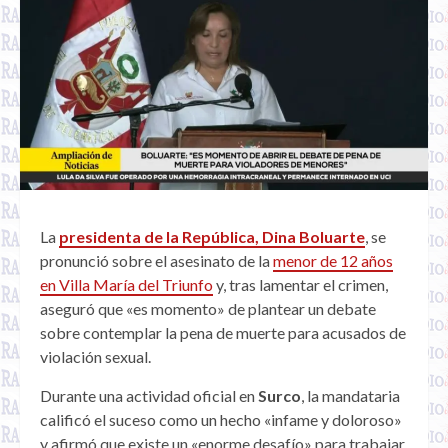
La
presidenta de la República, Dina Boluarte
, se
pronunció sobre el asesinato de la
menor de 12 años
en Villa María del Triunfo
y, tras lamentar el crimen,
aseguró que «es momento» de plantear un debate
sobre contemplar la pena de muerte para acusados de
violación sexual.
Durante una actividad oficial en
Surco
, la mandataria
calificó el suceso como un hecho «infame y doloroso»
y afirmó que existe un «enorme desafío» para trabajar