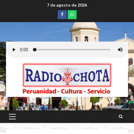
Saltar
7 de agosto de 2026
al
Facebook
whatsapp
contenido
Menú
principal