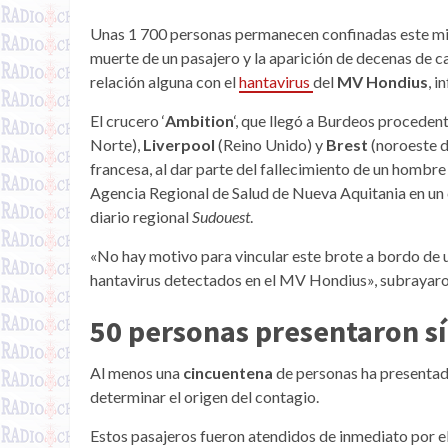
Unas 1 700 personas permanecen confinadas este mi
muerte de un pasajero y la aparición de decenas de c
relación alguna con el
hantavirus
del
MV Hondius
, i
El crucero ‘
Ambition
‘, que llegó a Burdeos proceden
Norte),
Liverpool
(Reino Unido) y
Brest
(noroeste d
francesa, al dar parte del fallecimiento de un hombre
Agencia Regional de Salud de Nueva Aquitania en un
diario regional
Sudouest
.
«No hay motivo para vincular este brote a bordo de 
hantavirus detectados en el MV Hondius», subrayaron
50 personas presentaron s
Al menos una
cincuentena
de personas ha presentad
determinar el origen del contagio.
Estos pasajeros fueron atendidos de inmediato por e