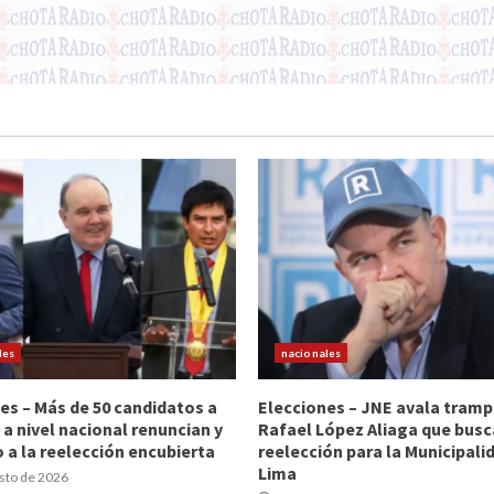
les
nacionales
es – Más de 50 candidatos a
Elecciones – JNE avala tramp
 a nivel nacional renuncian y
Rafael López Aliaga que busc
 a la reelección encubierta
reelección para la Municipali
Lima
sto de 2026