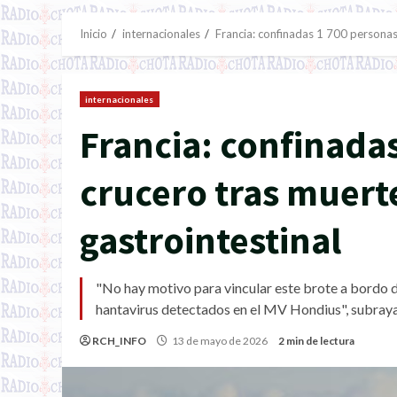
Inicio
internacionales
Francia: confinadas 1 700 personas
internacionales
Francia: confinada
crucero tras muert
gastrointestinal
"No hay motivo para vincular este brote a bordo d
hantavirus detectados en el MV Hondius", subrayar
RCH_INFO
13 de mayo de 2026
2 min de lectura