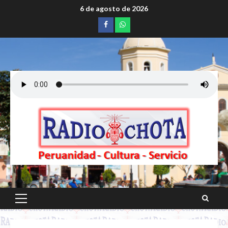
Saltar
6 de agosto de 2026
al
Facebook
whatsapp
contenido
Menú
principal