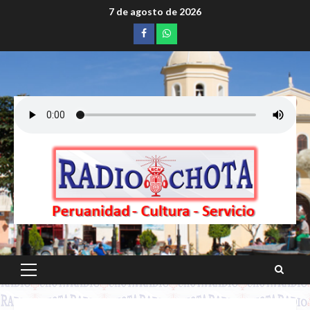
Saltar
7 de agosto de 2026
al
Facebook
whatsapp
contenido
Menú
principal