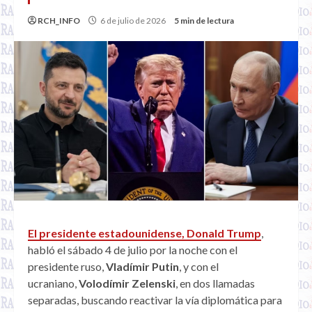
RCH_INFO
6 de julio de 2026
5 min de lectura
El presidente estadounidense, Donald Trump
,
habló el sábado 4 de julio por la noche con el
presidente ruso,
Vladímir Putin
, y con el
ucraniano,
Volodímir Zelenski
, en dos llamadas
separadas, buscando reactivar la vía diplomática para