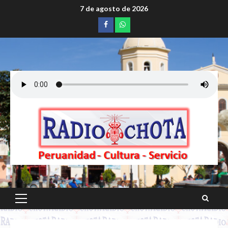
Saltar
7 de agosto de 2026
al
Facebook
whatsapp
contenido
Menú
principal