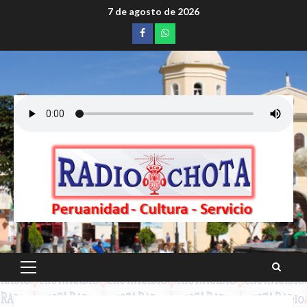
Saltar
7 de agosto de 2026
al
Facebook
whatsapp
contenido
Menú
principal