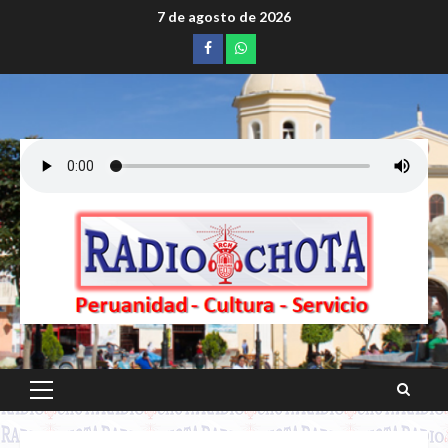
Saltar
7 de agosto de 2026
al
Facebook
whatsapp
contenido
Menú
principal