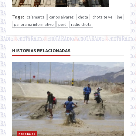
Tags:
cajamarca
carlos alvarez
chota
chota te ve
jne
panorama informativo
perú
radio chota
HISTORIAS RELACIONADAS
nacionales