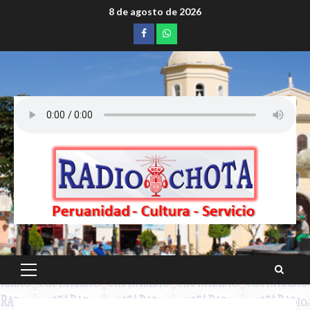
Saltar
8 de agosto de 2026
al
Facebook
whatsapp
contenido
Menú
principal