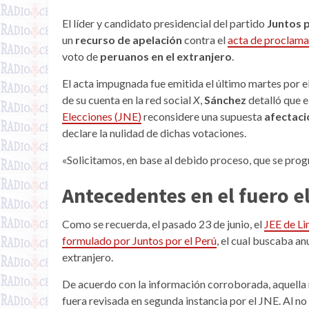
El líder y candidato presidencial del partido
Juntos p
un
recurso de apelación
contra el
acta de proclama
voto de
peruanos en el extranjero
.
El acta impugnada fue emitida el último martes por e
de su cuenta en la red social
X
,
Sánchez
detalló que e
Elecciones (JNE)
reconsidere una supuesta
afectaci
declare la nulidad de dichas votaciones.
«Solicitamos, en base al debido proceso, que se prog
Antecedentes en el fuero e
Como se recuerda, el pasado 23 de junio, el
JEE de Li
formulado por Juntos por el Perú
, el cual buscaba an
extranjero.
De acuerdo con la información corroborada, aquella 
fuera revisada en segunda instancia por el JNE. Al no 