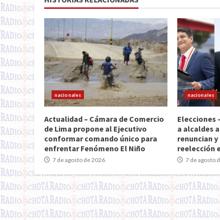
nacionales
nacionales
Actualidad – Cámara de Comercio
Elecciones 
de Lima propone al Ejecutivo
a alcaldes a
conformar comando único para
renuncian y 
enfrentar Fenómeno El Niño
reelección 
7 de agosto de 2026
7 de agosto 