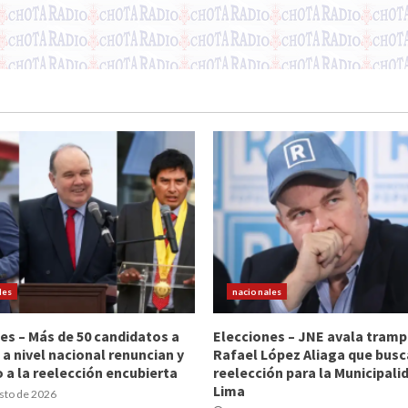
les
nacionales
es – Más de 50 candidatos a
Elecciones – JNE avala tramp
 a nivel nacional renuncian y
Rafael López Aliaga que busc
 a la reelección encubierta
reelección para la Municipali
Lima
sto de 2026