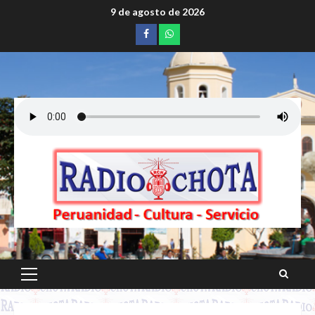
Saltar
9 de agosto de 2026
al
Facebook
whatsapp
contenido
Menú
principal