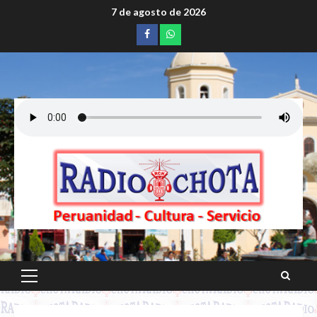
Saltar
7 de agosto de 2026
al
Facebook
whatsapp
contenido
Menú
principal