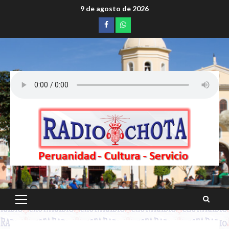
Saltar
9 de agosto de 2026
al
Facebook
whatsapp
contenido
Menú
principal