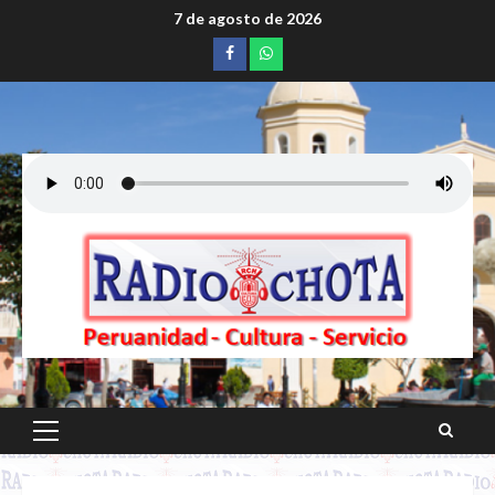
Saltar
7 de agosto de 2026
al
Facebook
whatsapp
contenido
Menú
principal