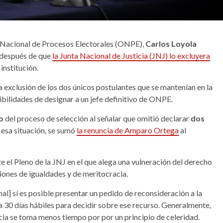
ina Nacional de Procesos Electorales (ONPE),
Carlos Loyola
n después de que
la Junta Nacional de Justicia (JNJ) lo excluyera
a institución.
la exclusión de los dos únicos postulantes que se mantenían en la
ibilidades de designar a un jefe definitivo de ONPE.
o
del proceso de selección al señalar que omitió declarar
dos
 esa situación, se sumó
la renuncia de Amparo Ortega
al
te el Pleno de la JNJ en el que alega una vulneración del derecho
ciones de igualdades y de meritocracia.
nal] sí es posible presentar un pedido de reconsideración a la
a 30 días hábiles para decidir sobre ese recurso. Generalmente,
icia se toma menos tiempo por por un principio de celeridad.