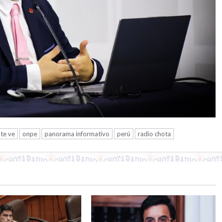
 te ve
onpe
panorama informativo
perú
radio chota