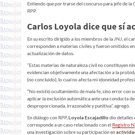
Entiendo que por trarse del concurso para jefe de l
RPP.
Carlos Loyola dice que sí a
En su escrito dirigido a los miembros de la JNJ, el c
corresponden a materias civiles y fueron omitidos en 
actualización de datos.
“Estas materias de naturaleza civil no constituyen ni
evidencian objetivamente una afectación a la probid
(no concluido), lo cual no afecta mi idoneidad profesio
“No existió ocultamiento de mala fe, sino error con s
aplicar la exclusión automática ante una conducta de
desproporcionada, irrazonable y punitiva”, agregó.
En diálogo con RPP,
Loyola Escajadillo
dio detalles
corresponde a un caso relacionado con el
Registro Na
una investigación sobre su participación en
activida