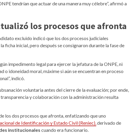
a ONPE tendrían que actuar de una manera muy célebre”, afirmó a
ctualizó los procesos que afronta
andidato excluido indicó que los dos procesos judiciales
la ficha inicial, pero después se consignaron durante la fase de
ngún impedimento legal para ejercer la jefatura de la ONPE, ni
ad o idoneidad moral, máxime si aún se encuentran en proceso
nal”, indicó.
ubsanación voluntaria antes del cierre de la evaluación; por ende,
 transparencia y colaboración con la administración resulta
 de los dos procesos que afronta, enfatizando que uno
cional de Identificación y Estado Civil (Reniec),
derivado de
des institucionales
cuando era funcionario.