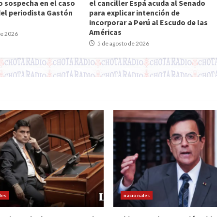
o sospecha en el caso
el canciller Espá acuda al Senado
del periodista Gastón
para explicar intención de
incorporar a Perú al Escudo de las
Américas
de 2026
5 de agosto de 2026
les
nacionales