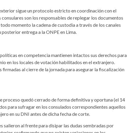
xterior sigue un protocolo estricto en coordinación con el
os consulares son los responsables de replegar los documentos
n todo momento la cadena de custodia a través de los canales
u posterior entrega a la ONPE en Lima.
 políticas en competencia mantienen intactos sus derechos para
nio en los locales de votación habilitados en el extranjero.
 firmadas al cierre de la jornada para asegurar la fiscalización
ste proceso quedó cerrado de forma definitiva y oportuna (el 14
tados para sufragar en los consulados correspondientes aquellos
jero en su DNI antes de dicha fecha de corte.
s salieron al frente para disipar las dudas sembradas por
terior, reafirmando que no existen variaciones en los