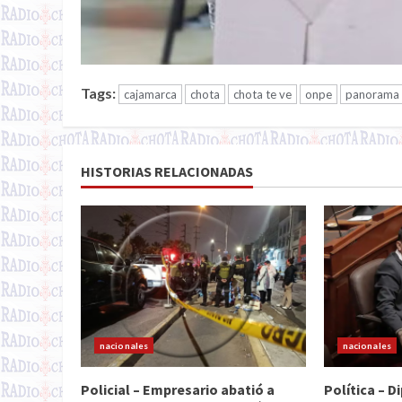
Tags:
cajamarca
chota
chota te ve
onpe
panorama 
HISTORIAS RELACIONADAS
nacionales
nacionales
Policial – Empresario abatió a
Política – 