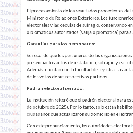
El procesamiento de los resultados procedentes del e
Ministerio de Relaciones Exteriores. Los funcionari
electorales y las cédulas de sufragio, conservando e
diplomáticos autorizados (valija diplomática) para s
Garantías para los personeros:
Se recordó que los personeros de las organizaciones
presenciar los actos de instalación, sufragio y escruti
Además, cuentan con la facultad de registrar las actas
de los votos de sus respectivos partidos.
Padrón electoral cerrado:
La institución reiteró que el padrón electoral para e
de octubre de 2025). Por lo tanto, solo están habili
ciudadanos que actualizaron su domicilio en el extran
Con este pronunciamiento, las autoridades electorale
agrupaciones políticas respecto al conteo del voto ex