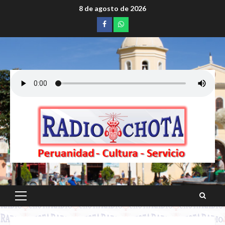
Saltar
8 de agosto de 2026
al
Facebook
whatsapp
contenido
Menú
principal