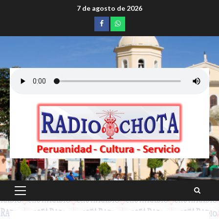
Saltar
7 de agosto de 2026
al
Facebook
whatsapp
contenido
Menú
principal