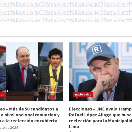
les
nacionales
es – Más de 50 candidatos a
Elecciones – JNE avala tramp
 a nivel nacional renuncian y
Rafael López Aliaga que busc
 a la reelección encubierta
reelección para la Municipali
Lima
sto de 2026