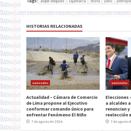
Tags:
ángel delgado
cajamarca
chota
perú
petrope
HISTORIAS RELACIONADAS
nacionales
nacionales
Actualidad – Cámara de Comercio
Elecciones 
de Lima propone al Ejecutivo
a alcaldes a
conformar comando único para
renuncian y 
enfrentar Fenómeno El Niño
reelección 
7 de agosto de 2026
7 de agosto 