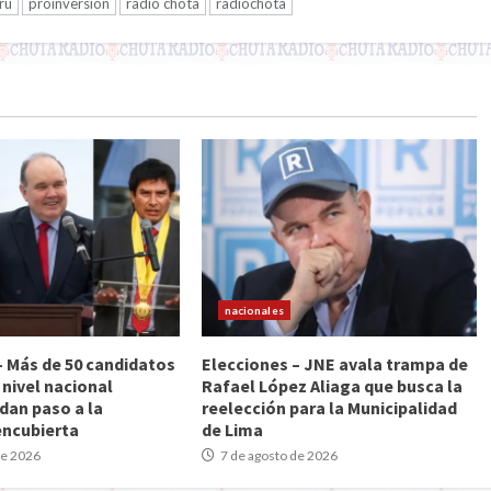
rú
proinversión
radio chota
radiochota
nacionales
– Más de 50 candidatos
Elecciones – JNE avala trampa de
 nivel nacional
Rafael López Aliaga que busca la
dan paso a la
reelección para la Municipalidad
encubierta
de Lima
de 2026
7 de agosto de 2026