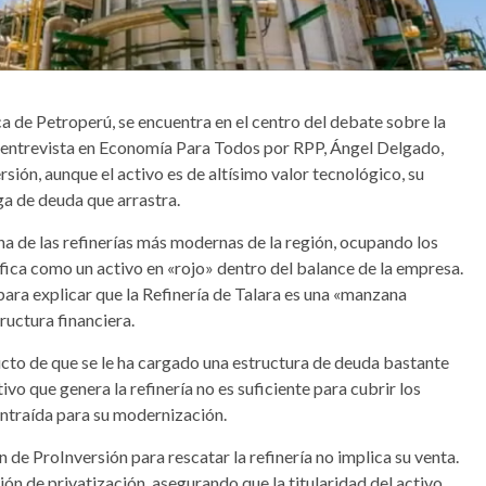
ca de Petroperú, se encuentra en el centro del debate sobre la
na entrevista en Economía Para Todos por RPP, Ángel Delgado,
sión, aunque el activo es de altísimo valor tecnológico, su
rga de deuda que arrastra.
na de las refinerías más modernas de la región, ocupando los
fica como un activo en «rojo» dentro del balance de la empresa.
para explicar que la Refinería de Talara es una «manzana
ructura financiera.
o de que se le ha cargado una estructura de deuda bastante
ivo que genera la refinería no es suficiente para cubrir los
contraída para su modernización.
n de ProInversión para rescatar la refinería no implica su venta.
ción de privatización, asegurando que la titularidad del activo