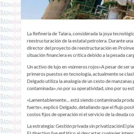
La Refinería de Talara, considerada la joya tecnológi
reestructuración de la estatal petrolera. Durante u
director del proyecto de reestructuración en ProInver
situación financiera es crítica debido a la pesada ca
Un activo de lujo en «números rojos»A pesar de ser u
primeros puestos en tecnología, actualmente se clasi
Delgado utiliza la analogía de un cesto de manzanas 
contaminada», no por su operatividad, sino por su est
«Lamentablemente… está siendo contaminada product
fuerte», explicó Delgado, detallando que el flujo posit
costos fijos de operación ni el servicio de la deuda 
La estrategia: Gestión privada sin privatizaciónEl pla
El directivo fue enfático al descartar cualquier inten