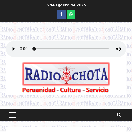
Saltar
6 de agosto de 2026
al
Facebook
whatsapp
contenido
Menú
principal