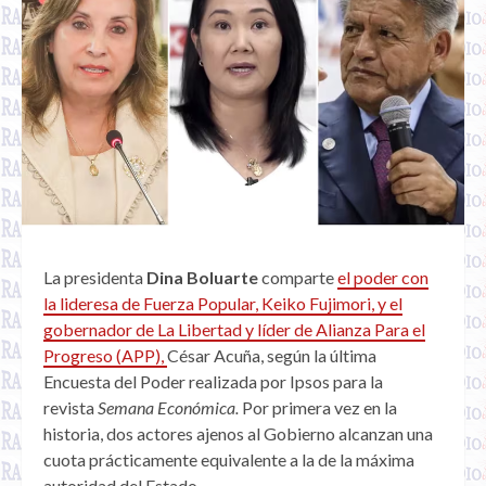
La presidenta
Dina Boluarte
comparte
el poder con
la lideresa de Fuerza Popular, Keiko Fujimori, y el
gobernador de La Libertad y líder de Alianza Para el
Progreso (APP),
César Acuña, según la última
Encuesta del Poder realizada por Ipsos para la
revista
Semana Económica.
Por primera vez en la
historia, dos actores ajenos al Gobierno alcanzan una
cuota prácticamente equivalente a la de la máxima
autoridad del Estado.