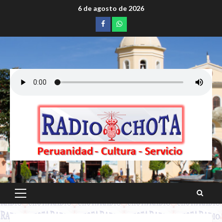
Saltar
6 de agosto de 2026
al
Facebook
whatsapp
contenido
Menú
principal