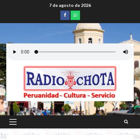
Saltar
7 de agosto de 2026
al
Facebook
whatsapp
contenido
Menú
principal