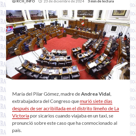
RCH_INFO
23 de diciembre de 2024
3 min de lectura
María del Pilar Gómez, madre de
Andrea Vidal
,
extrabajadora del Congreso que
murió siete días
después de ser acribillada en el distrito limeño de La
Victoria
por sicarios cuando viajaba en un taxi, se
pronunció sobre este caso que ha conmocionado al
país.