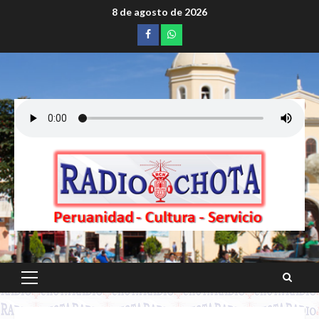
Saltar
8 de agosto de 2026
al
Facebook
whatsapp
contenido
Menú
principal