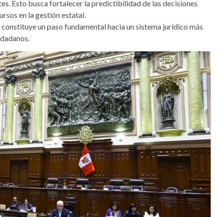
es. Esto busca fortalecer la predictibilidad de las decisiones
ursos en la gestión estatal.
 constituye un paso fundamental hacia un sistema jurídico más
udadanos.