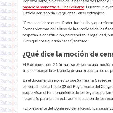
Por otra parte, el vocero de la bancada de Honor y 
pasado la mandataria Dina Boluarte
. Durante un even
justicia peruano da «vergüenza» en el extranjero.
“Pero considero que el Poder Judicial hay que refor
Somos víctimas del abuso de la autoridad de los fiscal
respetan la constitución, no respetan la legalidad, b
Dios qué cosa querrán hacer”, sostuvo.
¿Qué dice la moción de cen
El 9 de enero, con 21 firmas, se presentó una moción
tras conocerse la existencia de una presunta red de pr
En el documento se precisa que
Salhuana Caviedes
el literal h) del artículo 32 del Reglamento del Congr
«supervisar el funcionamiento de los órganos parlame
necesario para la correcta administración de los recu
«El presidente del Congreso de la República, señor
E