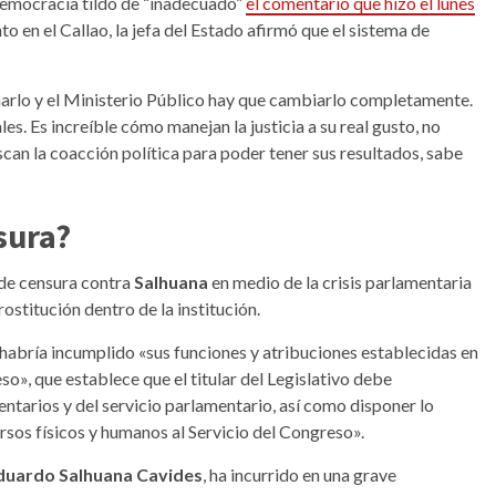
Democracia tildó de “inadecuado”
el comentario que hizo el lunes
to en el Callao, la jefa del Estado afirmó que el sistema de
marlo y el Ministerio Público hay que cambiarlo completamente.
es. Es increíble cómo manejan la justicia a su real gusto, no
uscan la coacción política para poder tener sus resultados, sabe
sura?
 de censura contra
Salhuana
en medio de la crisis parlamentaria
ostitución dentro de la institución.
habría incumplido «sus funciones y atribuciones establecidas en
eso», que establece que el titular del Legislativo debe
ntarios y del servicio parlamentario, así como disponer lo
rsos físicos y humanos al Servicio del Congreso».
duardo Salhuana Cavides
, ha incurrido en una grave