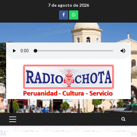
Saltar
7 de agosto de 2026
al
Facebook
whatsapp
contenido
Menú
principal