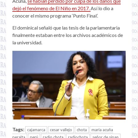
Acuña,
se habían perdido por culpa de los daños que
dejó el fenómeno de El Niño en 2017.
Así lo dio a
conocer el mismo programa ‘Punto Final’.
El dominical señaló que
las tesis de la parlamentaria
finalmente estaban
entre los archivos académicos de
la universidad.
Tags:
cajamarca
cesar vallejo
chota
maria acuña
peralta
perú
radio chota
radiochota
señor de sipan