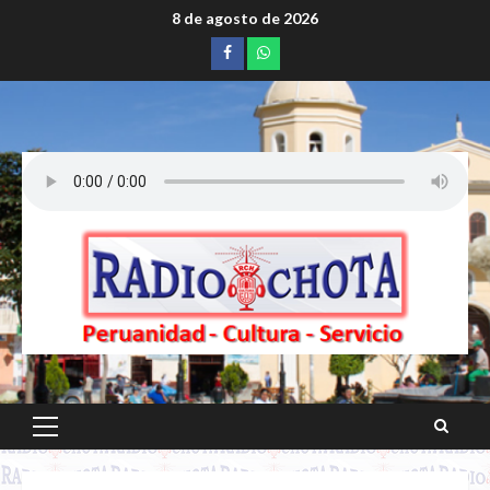
Saltar
8 de agosto de 2026
al
Facebook
whatsapp
contenido
Menú
principal