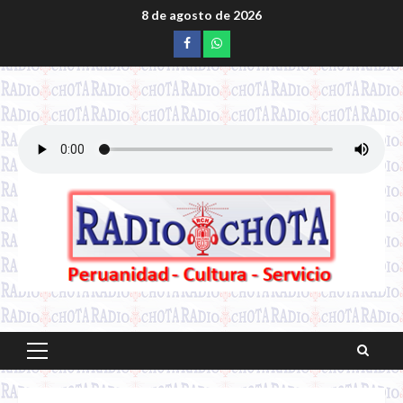
Saltar
8 de agosto de 2026
al
Facebook
whatsapp
contenido
Menú
principal