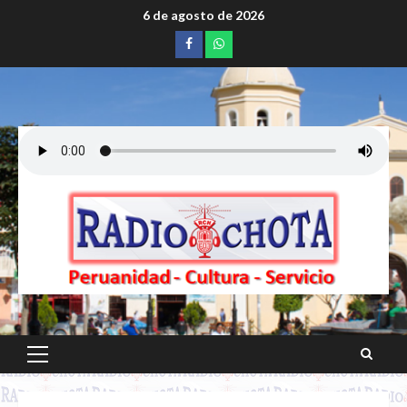
Saltar
6 de agosto de 2026
al
Facebook
whatsapp
contenido
Menú
principal