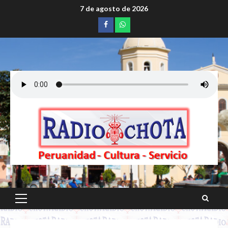
Saltar
7 de agosto de 2026
al
Facebook
whatsapp
contenido
Menú
principal