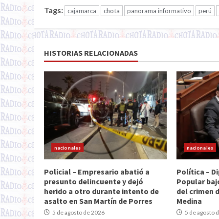
Tags:
cajamarca
chota
panorama informativo
perú
HISTORIAS RELACIONADAS
nacionales
nacionales
Policial – Empresario abatió a
Política – 
presunto delincuente y dejó
Popular baj
herido a otro durante intento de
del crimen 
asalto en San Martín de Porres
Medina
5 de agosto de 2026
5 de agosto 