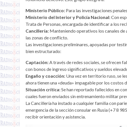
Ministerio Público:
Para las investigaciones penales
Ministerio del Interior y Policía Nacional:
Con espe
Trata de Personas, encargada de identificar a los rec
Cancillería:
Manteniendo operativos los canales de at
las zonas de conflicto.
Las investigaciones preliminares, apoyadas por testi
bien estructurado:
Captación:
A través de redes sociales, se ofrecen fal
con bonos de ingreso significativos y sueldos elevad
Engaño y coacción:
Una vez en territorio ruso, se l
ahora tienen una «deuda» impagable por los costos de
Situación crítica:
Se han reportado fallecidos en co
cuales fueron enviados sin entrenamiento militar prev
La Cancillería ha instado a cualquier familia con pari
emergencia de la sección consular en Rusia (+7 8 985
recibir orientación y asistencia.