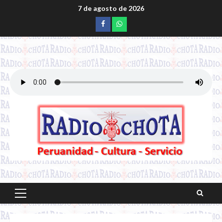
Saltar
7 de agosto de 2026
al
Facebook
whatsapp
contenido
Menú
principal