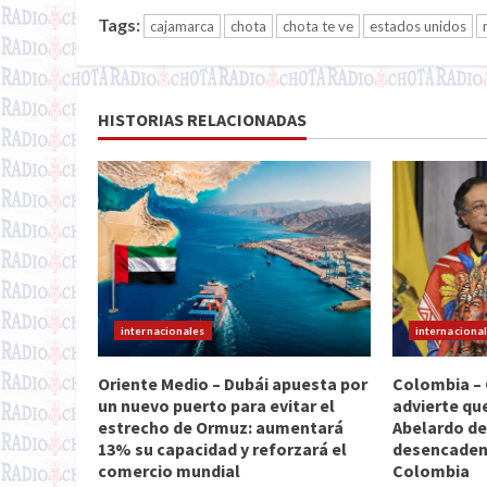
Tags:
cajamarca
chota
chota te ve
estados unidos
HISTORIAS RELACIONADAS
internacionales
internaciona
Oriente Medio – Dubái apuesta por
Colombia –
un nuevo puerto para evitar el
advierte qu
estrecho de Ormuz: aumentará
Abelardo de
13% su capacidad y reforzará el
desencadena
comercio mundial
Colombia