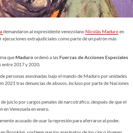
la
demandaron al expresidente venezolano
Nicolás Maduro
en
r ejecuciones extrajudiciales como parte de un patrón más
irma que
Maduro
ordenó a las
Fuerzas de Acciones Especiales
s entre 2017 y 2020.
les de personas asesinadas bajo el mando de Maduro por unidades
n en 2021 tras denuncias de abusos, incluso por parte de Naciones
de juicio por cargos penales de narcotráfico, después de que el
ón en Venezuela en enero.
amente acusado de usar la represión para aferrarse al poder.
 en Brooklyn, sostiene que los asesinatos de los cinco jóvenes