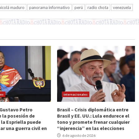
nicolá maduro
panorama informativo
perú
radio chota
venezuela
les
internacionales
 Gustavo Petro
Brasil – Crisis diplomática entre
e la posesión de
Brasil y EE. UU.: Lula endurece el
 la Espriella puede
tono y promete frenar cualquier
r una guerra civil en
“injerencia” en las elecciones
6 de agosto de 2026