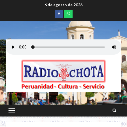
Saltar
6 de agosto de 2026
al
Facebook
whatsapp
contenido
Menú
principal